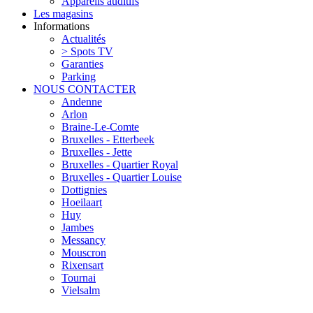
Appareils auditifs
Les magasins
Informations
Actualités
> Spots TV
Garanties
Parking
NOUS CONTACTER
Andenne
Arlon
Braine-Le-Comte
Bruxelles - Etterbeek
Bruxelles - Jette
Bruxelles - Quartier Royal
Bruxelles - Quartier Louise
Dottignies
Hoeilaart
Huy
Jambes
Messancy
Mouscron
Rixensart
Tournai
Vielsalm