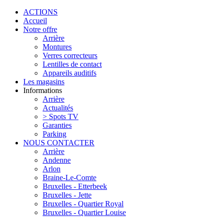
Aller au contenu principal
ACTIONS
Accueil
Notre offre
Arrière
Montures
Verres correcteurs
Lentilles de contact
Appareils auditifs
Les magasins
Informations
Arrière
Actualités
> Spots TV
Garanties
Parking
NOUS CONTACTER
Arrière
Andenne
Arlon
Braine-Le-Comte
Bruxelles - Etterbeek
Bruxelles - Jette
Bruxelles - Quartier Royal
Bruxelles - Quartier Louise